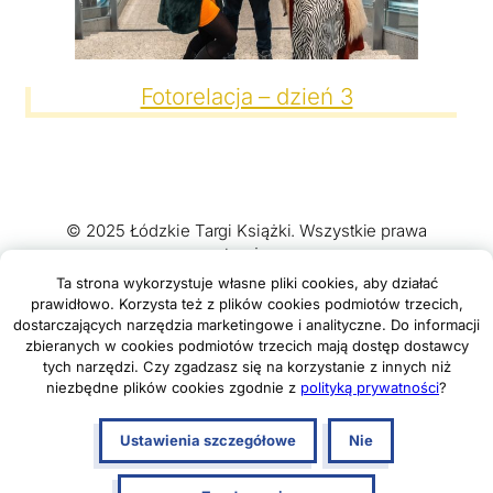
z narzędzi zewnętrznych na zasadach opisanych
szczegółowo w
polityce prywatności
.
Jeżeli chcesz zaakceptować wszystkie stosowane przez tutaj
pliki cookies, kliknij w poniższy przycisk.
Fotorelacja – dzień 3
Akceptuję wszystkie pliki cookies
Niezbędne pliki cookies
© 2025 Łódzkie Targi Książki. Wszystkie prawa
zastrzeżone.
Te pliki cookies pozostają zawsze aktywne i nie masz
możliwości wyboru w tym zakresie. Są to pliki cookies,
Ta strona wykorzystuje własne pliki cookies, aby działać
dzięki którym w sposób prawidłowy funkcjonują
prawidłowo. Korzysta też z plików cookies podmiotów trzecich,
m.in. formularze na stronie oraz mechanizm logowania
dostarczających narzędzia marketingowe i analityczne. Do informacji
Polityka prywatności i plików cookies
|
Ustawienia
do konta użytkownika i utrzymywania sesji po zalogowaniu.
zbieranych w cookies podmiotów trzecich mają dostęp dostawcy
plików cookies
Ponadto, w plikach cookies własnych zapisywana jest
tych narzędzi. Czy zgadzasz się na korzystanie z innych niż
informacja o dokonanych przez Ciebie ustawieniach plików
niezbędne plików cookies zgodnie z
polityką prywatności
?
cookies.
Ustawienia szczegółowe
Nie
Facebook
Instagram
TikTok
Narzędzia marketingowe Meta