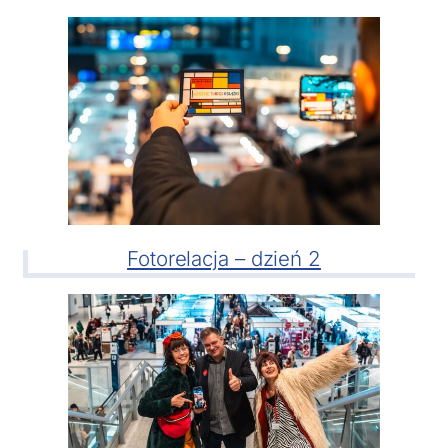
Fotorelacja – dzień 2
Jeżeli tutaj zaglądasz, to znak, że cenisz swoją prywatność.
Wychodząc naprzeciw Twoim oczekiwaniom, na tej stronie
został wdrożony mechanizm, który pozwala Ci kontrolować
wykorzystywanie plików cookies oraz innych technologii
śledzących.
Pliki cookies własne wykorzystywane są na tej stronie w celu
zapewnienia prawidłowego działania poszczególnych funkcji
strony a pliki cookies podmiotów trzecich w celu korzystania