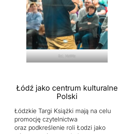
Narzędzia marketingowe Meta
Wykorzystujemy narzędzia marketingowe na Facebooku.
Dla lepszego ich wykorzystania osadziliśmy na tej stronie
Pixel Meta, który gromadzi informacje na temat Twojej
aktywności na tej stronie, a następnie pozwala
na podstawie zgromadzonych informacji ustawiać reklamy
z zaawansowanymi opcjami targetowania. Jeżeli sobie
tego nie życzysz, możesz wyłączyć narzędzia
marketingowe Meta.
fot. HaWa
Łódź jako centrum kulturalne
Polski
Łódzkie Targi Książki mają na celu
promocję czytelnictwa
oraz podkreślenie roli Łodzi jako