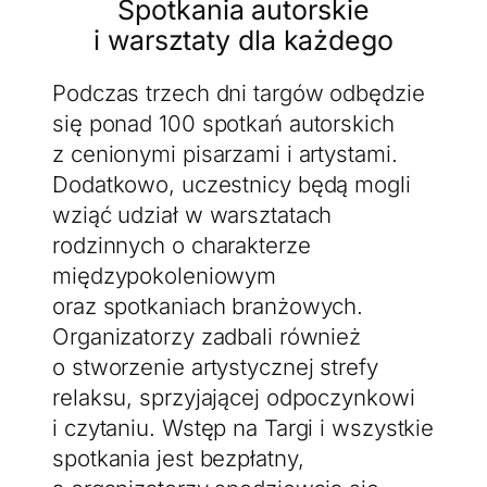
Spotkania autorskie
i warsztaty dla każdego
Podczas trzech dni targów odbędzie
się ponad 100 spotkań autorskich
z cenionymi pisarzami i artystami.
Dodatkowo, uczestnicy będą mogli
wziąć udział w warsztatach
rodzinnych o charakterze
międzypokoleniowym
oraz spotkaniach branżowych.
Organizatorzy zadbali również
Jeżeli tutaj zaglądasz, to znak, że cenisz swoją prywatność.
o stworzenie artystycznej strefy
Wychodząc naprzeciw Twoim oczekiwaniom, na tej stronie
relaksu, sprzyjającej odpoczynkowi
został wdrożony mechanizm, który pozwala Ci kontrolować
wykorzystywanie plików cookies oraz innych technologii
i czytaniu. Wstęp na Targi i wszystkie
śledzących.
spotkania jest bezpłatny,
Pliki cookies własne wykorzystywane są na tej stronie w celu
zapewnienia prawidłowego działania poszczególnych funkcji